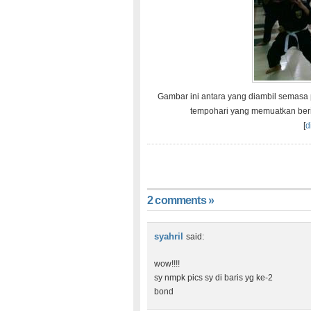
Gambar ini antara yang diambil semasa 
tempohari yang memuatkan berita
[
d
2 comments »
syahril
said:
wow!!!!
sy nmpk pics sy di baris yg ke-2
bond