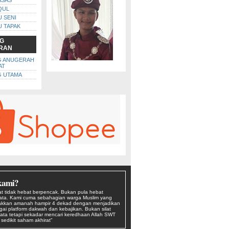
ASAS
QUL
U SENI
U TAPAK
G
RAN
G ANUGERAH
AT
 UTAMA
kami?
t tidak hebat berpencak. Bukan pula hebat
kata. Kami cuma sebahagian warga Muslim yang
kkan amanah hampir 4 dekad dengan menjadikan
agai platform dakwah dan kebajikan. Bukan silat
ata tetapi sekadar mencari keredhaan Allah SWT
edikit saham akhirat"