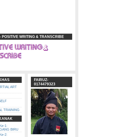
- POSITIVE WRITING & TRANSCRIBE
 KHAS
FAIRUZ-
0174479323
ARTIAL ART
SELF
L TRAINING
 KANAK
Ke-1:
GGANG BIRU
Ke-2: