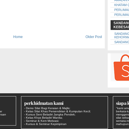
AMALAN 
KHATAM 
PERLIMA
PERLIMA
SANDAN
KEBESA
SANDAN
Home
Older Post
KEHORM
SANDANG
perkhidmatan kami
siapa 
- Demo Silat Bagi Keraian & Majlis;
"kami ama
ar
- Kelas Silat Khas Persendirian & Kumpulan Kecil;
berkata-
Ehsan
- Kursus Seni Beladiri Jangka Pendek;
menggera
- Kelas Khas Beladiri Wanita;
silat seb
- Seminar & Kem Motivasi;
semata-m
- Kursus & Seminar Kepimpinan
mahupun s