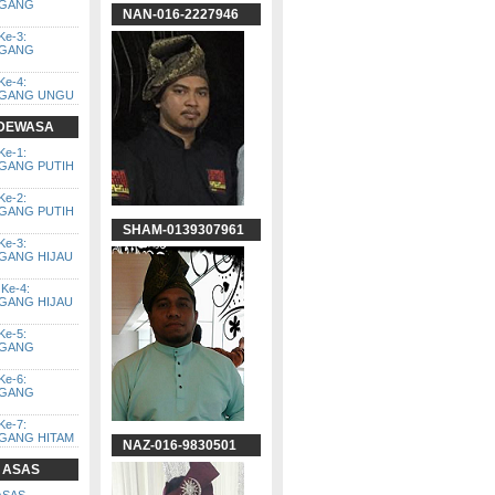
GGANG
NAN-016-2227946
Ke-3:
GGANG
Ke-4:
GGANG UNGU
 DEWASA
Ke-1:
GGANG PUTIH
Ke-2:
GGANG PUTIH
SHAM-0139307961
Ke-3:
GGANG HIJAU
Ke-4:
GGANG HIJAU
Ke-5:
GGANG
Ke-6:
GGANG
Ke-7:
GGANG HITAM
NAZ-016-9830501
 ASAS