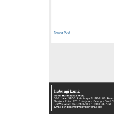
Newer Post
hubungi kami:
Sendi Harimau Malaysia
58-2, Jalan SP5/3, Lebuhraya ELITE-PLUS, Band
Saujana Putra, 42610 Jenjarom, Selangor Darul 
Tel/Whatapps: +60169307961 / +6013-9307961
Email: sendiharimaumalaysia@gmail.com