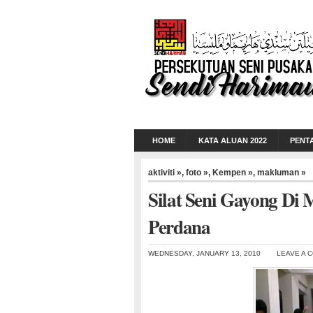
HOME
KATA ALUAN 2022
PENT
aktiviti »
,
foto »
,
Kempen »
,
makluman »
Silat Seni Gayong Di
Perdana
WEDNESDAY, JANUARY 13, 2010
LEAVE A 