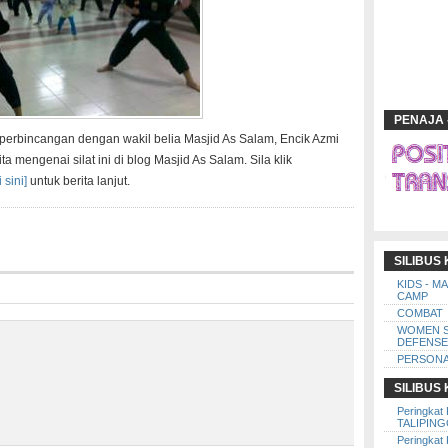
PENAJA 
perbincangan dengan wakil belia Masjid As Salam, Encik Azmi
 mengenai silat ini di blog Masjid As Salam. Sila klik
i sini]
untuk berita lanjut.
SILIBUS
KIDS - M
CAMP
COMBAT
WOMEN 
DEFENSE
PERSONA
SILIBUS
Peringkat 
TALIPIN
Peringkat 