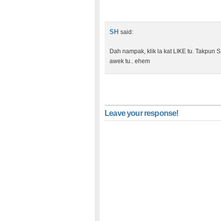
SH
said:
Dah nampak, klik la kat LIKE tu. Takpu
awek tu.. ehem
Leave your response!