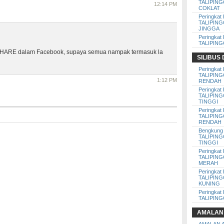
TALIPIN
12:14 PM
COKLAT
Peringkat 
TALIPIN
JINGGA
Peringkat 
TALIPIN
n SHARE dalam Facebook, supaya semua nampak termasuk la
SILIBUS
Peringkat 
TALIPIN
1:12 PM
RENDAH
Peringkat 
TALIPIN
TINGGI
Peringkat 
TALIPIN
RENDAH
Bengkung 
TALIPIN
TINGGI
Peringkat 
TALIPIN
MERAH
Peringkat 
TALIPIN
KUNING
Peringkat 
TALIPIN
AMALAN