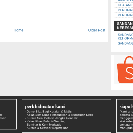
AMALAN 
KHATAM 
PERLIMA
PERLIMA
SANDAN
KEBESA
Home
Older Post
SANDAN
KEHORM
SANDANG
perkhidmatan kami
siapa 
- Demo Silat Bagi Keraian & Majlis;
"kami ama
ar
- Kelas Silat Khas Persendirian & Kumpulan Kecil;
berkata-
Ehsan
- Kursus Seni Beladiri Jangka Pendek;
menggera
- Kelas Khas Beladiri Wanita;
silat seb
- Seminar & Kem Motivasi;
semata-m
- Kursus & Seminar Kepimpinan
mahupun s