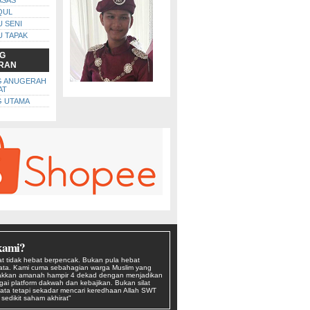
ASAS
QUL
U SENI
U TAPAK
G
RAN
G ANUGERAH
AT
 UTAMA
kami?
t tidak hebat berpencak. Bukan pula hebat
kata. Kami cuma sebahagian warga Muslim yang
kkan amanah hampir 4 dekad dengan menjadikan
agai platform dakwah dan kebajikan. Bukan silat
ata tetapi sekadar mencari keredhaan Allah SWT
edikit saham akhirat"