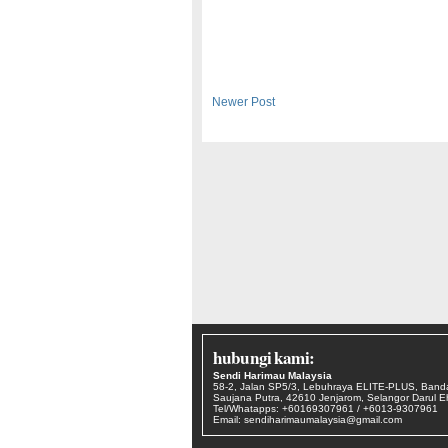
Newer Post
hubungi kami:
Sendi Harimau Malaysia
58-2, Jalan SP5/3, Lebuhraya ELITE-PLUS, Band
Saujana Putra, 42610 Jenjarom, Selangor Darul 
Tel/Whatapps: +60169307961 / +6013-9307961
Email: sendiharimaumalaysia@gmail.com