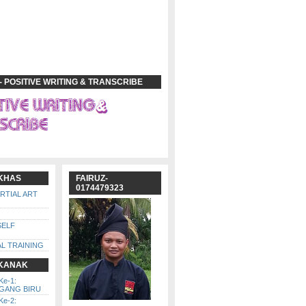
- POSITIVE WRITING & TRANSCRIBE
 KHAS
FAIRUZ-
0174479323
ARTIAL ART
SELF
L TRAINING
 KANAK
Ke-1:
GGANG BIRU
Ke-2: