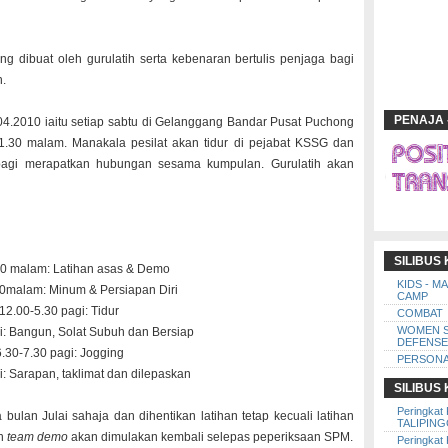
ng dibuat oleh gurulatih serta kebenaran bertulis penjaga bagi
n.
PENAJA 
04.2010 iaitu setiap sabtu di Gelanggang Bandar Pusat Puchong
.30 malam. Manakala pesilat akan tidur di pejabat KSSG dan
bagi merapatkan hubungan sesama kumpulan. Gurulatih akan
SILIBUS
30 malam: Latihan asas & Demo
KIDS - M
0malam: Minum & Persiapan Diri
CAMP
12.00-5.30 pagi: Tidur
COMBAT
WOMEN 
i: Bangun, Solat Subuh dan Bersiap
DEFENSE
6.30-7.30 pagi: Jogging
PERSONA
i: Sarapan, taklimat dan dilepaskan
SILIBUS
Peringkat 
bulan Julai sahaja dan dihentikan latihan tetap kecuali latihan
TALIPIN
an
team demo
akan dimulakan kembali selepas peperiksaan SPM.
Peringkat 