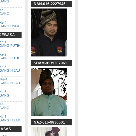
GGANG
NAN-016-2227946
Ke-3:
GGANG
Ke-4:
GGANG UNGU
 DEWASA
Ke-1:
GGANG PUTIH
Ke-2:
GGANG PUTIH
SHAM-0139307961
Ke-3:
GGANG HIJAU
Ke-4:
GGANG HIJAU
Ke-5:
GGANG
Ke-6:
GGANG
Ke-7:
GGANG HITAM
NAZ-016-9830501
 ASAS