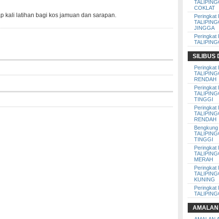
TALIPIN
COKLAT
 kali latihan bagi kos jamuan dan sarapan.
Peringkat 
TALIPIN
JINGGA
Peringkat 
TALIPIN
SILIBUS
Peringkat 
TALIPIN
RENDAH
Peringkat 
TALIPIN
TINGGI
Peringkat 
TALIPIN
RENDAH
Bengkung 
TALIPIN
TINGGI
Peringkat 
TALIPIN
MERAH
Peringkat 
TALIPIN
KUNING
Peringkat 
TALIPIN
AMALAN