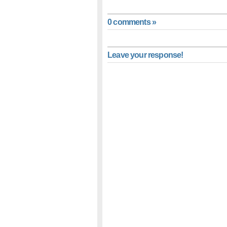
0 comments »
Leave your response!