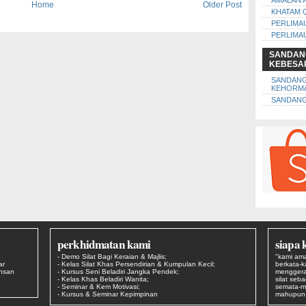
AMALAN 
Home
Older Post
KHATAM 
PERLIMA
PERLIMA
SANDAN
KEBESA
SANDAN
KEHORM
SANDANG
perkhidmatan kami
siapa 
- Demo Silat Bagi Keraian & Majlis;
"kami ama
ar
- Kelas Silat Khas Persendirian & Kumpulan Kecil;
berkata-
Ehsan
- Kursus Seni Beladiri Jangka Pendek;
menggera
- Kelas Khas Beladiri Wanita;
silat seb
- Seminar & Kem Motivasi;
semata-m
- Kursus & Seminar Kepimpinan
mahupun s