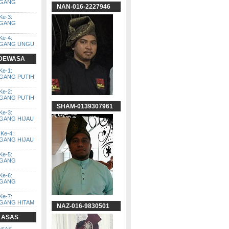
GGANG
NAN-016-2227946
Ke-3:
GGANG
Ke-4:
GGANG UNGU
 DEWASA
Ke-1:
GGANG PUTIH
Ke-2:
GGANG PUTIH
SHAM-0139307961
Ke-3:
GGANG HIJAU
Ke-4:
GGANG HIJAU
Ke-5:
GGANG
Ke-6:
GGANG
Ke-7:
GGANG HITAM
NAZ-016-9830501
 ASAS