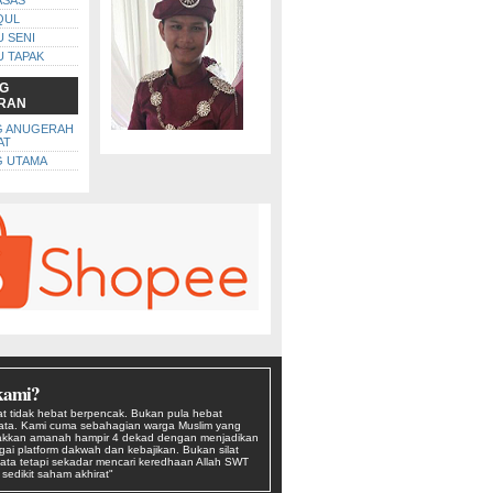
ASAS
QUL
U SENI
U TAPAK
G
RAN
G ANUGERAH
AT
 UTAMA
kami?
t tidak hebat berpencak. Bukan pula hebat
kata. Kami cuma sebahagian warga Muslim yang
kkan amanah hampir 4 dekad dengan menjadikan
agai platform dakwah dan kebajikan. Bukan silat
ata tetapi sekadar mencari keredhaan Allah SWT
edikit saham akhirat"