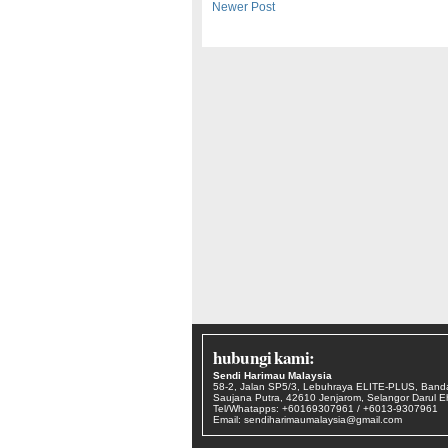
Newer Post
hubungi kami:
Sendi Harimau Malaysia
58-2, Jalan SP5/3, Lebuhraya ELITE-PLUS, Band
Saujana Putra, 42610 Jenjarom, Selangor Darul 
Tel/Whatapps: +60169307961 / +6013-9307961
Email: sendiharimaumalaysia@gmail.com