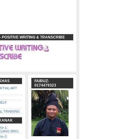
- POSITIVE WRITING & TRANSCRIBE
 KHAS
FAIRUZ-
0174479323
ARTIAL ART
SELF
L TRAINING
 KANAK
Ke-1:
GGANG BIRU
Ke-2: