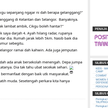
kgu sepanjang ngajar ni dah berapa gelanggang?"
anggang di Kelantan dan Selangor.  Banyaknya. 
ak lambat ambik, Cikgu boleh hantar?"
PENAJA 
k saya darjah 4. Ayah hilang radar, rupanya 
tar dia. Rumah jarak lebih 5km. Nasib baik dia 
umur sebegitu.
Selangor ramai dah kahwin. Ada juga jemputan 
sudah ada anak bersekolah menengah. Depa jumpa 
SILIBUS
anya. Dia tak tahu ubat secekak sehari. 
KIDS - M
CAMP
 bermanfaat dengan baik utk masyarakat. 
COMBAT
WOMEN 
atih muda. Sesetengah perkara kita hanya 
DEFENSE
PERSONA
SILIBUS
Peringkat 
TALIPIN
Peringkat 