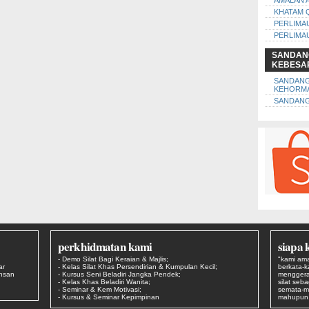
AMALAN 
KHATAM 
PERLIMA
PERLIMA
SANDAN
KEBESA
SANDAN
KEHORM
SANDANG
perkhidmatan kami
siapa 
- Demo Silat Bagi Keraian & Majlis;
"kami ama
ar
- Kelas Silat Khas Persendirian & Kumpulan Kecil;
berkata-
Ehsan
- Kursus Seni Beladiri Jangka Pendek;
menggera
- Kelas Khas Beladiri Wanita;
silat seb
- Seminar & Kem Motivasi;
semata-m
- Kursus & Seminar Kepimpinan
mahupun s