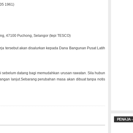
05 1961)
ng, 47100
Pucho
ng, Selan
gor (
tepi TESCO
)
rja
terse
but akan disal
urkan
kepad
a Dana Bangu
nan Pusat
Latih
i sebel
um datan
g bagi memud
ahkan
urusa
n rawat
an. Sila hubun
angan
lanju
t.
Sebar
ang perub
ahan masa akan dibua
t tanpa
notis
PENAJA -