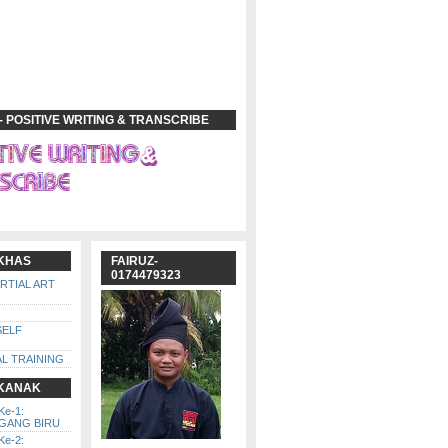
- POSITIVE WRITING & TRANSCRIBE
 KHAS
FAIRUZ-
0174479323
ARTIAL ART
SELF
L TRAINING
 KANAK
Ke-1:
GGANG BIRU
Ke-2: