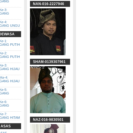
GGANG
NAN-016-2227946
Ke-3:
GGANG
Ke-4:
GGANG UNGU
 DEWASA
Ke-1:
GGANG PUTIH
Ke-2:
GGANG PUTIH
SHAM-0139307961
Ke-3:
GGANG HIJAU
Ke-4:
GGANG HIJAU
Ke-5:
GGANG
Ke-6:
GGANG
Ke-7:
GGANG HITAM
NAZ-016-9830501
 ASAS