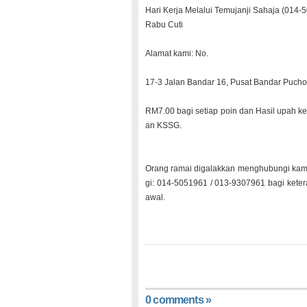
Hari Kerja
Melal
ui Temuj
anji Sahaj
a (
014-
5
Rabu Cuti
Alama
t kami:
No.
17-3 Jalan
Banda
r 16, Pusat
Banda
r Pucho
RM7.
00 bagi setia
p poin dan Hasil
upah ke
an KSSG.
Orang
ramai
digal
akkan
mengh
ubung
i kam
gi: 014-
50519
61 / 013-
93079
61 bagi keter
awal.
0 comments »