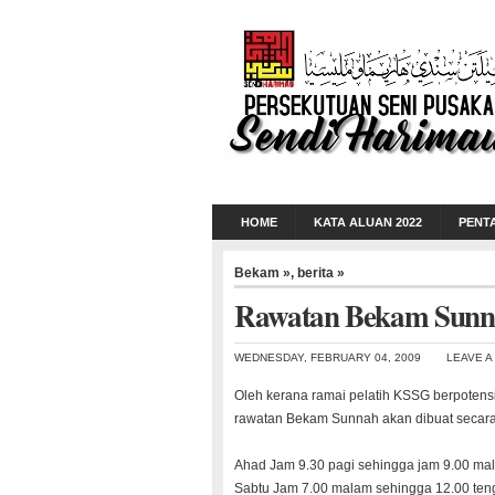
HOME
KATA ALUAN 2022
PENT
Bekam »
,
berita »
Rawatan Bekam Sunna
WEDNESDAY, FEBRUARY 04, 2009
LEAVE 
Oleh keran
a ramai
pelat
ih KSSG berpo
tens
rawat
an Bekam
Sunna
h akan dibua
t secar
Ahad Jam 9.30 pagi sehin
gga jam 9.
00 ma
Sabtu
Jam 7.00 malam
sehin
gga 12.
00 ten