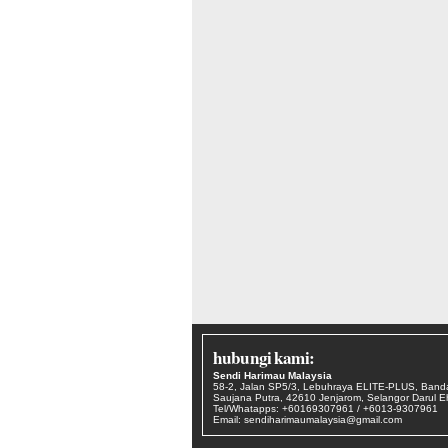
hubungi kami:
Sendi Harimau Malaysia
58-2, Jalan SP5/3, Lebuhraya ELITE-PLUS, Band
Saujana Putra, 42610 Jenjarom, Selangor Darul 
Tel/Whatapps: +60169307961 / +6013-9307961
Email: sendiharimaumalaysia@gmail.com