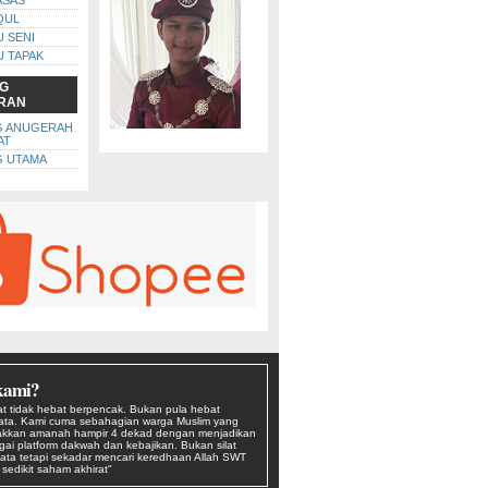
ASAS
QUL
U SENI
U TAPAK
G
RAN
G ANUGERAH
AT
 UTAMA
kami?
t tidak hebat berpencak. Bukan pula hebat
kata. Kami cuma sebahagian warga Muslim yang
kkan amanah hampir 4 dekad dengan menjadikan
agai platform dakwah dan kebajikan. Bukan silat
ata tetapi sekadar mencari keredhaan Allah SWT
edikit saham akhirat"