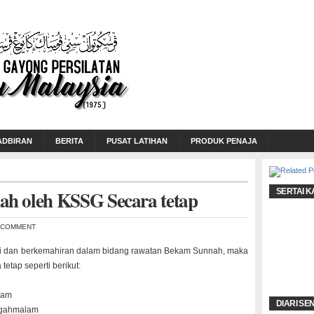
ADBIRAN
BERITA
PUSAT LATIHAN
PRODUK PENAJA
h oleh KSSG Secara tetap
SERTAI K
A COMMENT
i
dan berke
mahir
an dalam
bidan
g rawat
an Bekam
Sunna
h, maka
a tetap
seper
ti berik
ut:
lam
DIARI SE
ga
hmala
m