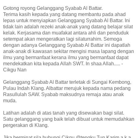
Gotong royong Gelanggang Syabab Al Battar.
Terima kasih kepada yang datang membantu pada ahad
lepas untuk menyiapkan Gelanggang Syabab Al Battar. Ini
tidak lain adalah rezeki anak-anak yang datang belajar silat
kelak. Kerjasama dan muafakat
antara ahli dan penduduk
setempat akan mengeratkan lagi silaturrahim. Semoga
dengan adanya Gelanggang Syabab Al Battar ini dapatlah
anak-anak di kawasan sekitar mengisi masa lapang dengan
ilmu yang bermanfaat kerana ilmu yang bermanfaat dapat
mendekatkan kita kepada Allah SWT. In shaa Allah..... -
Cikgu Nan
Gelanggang Syabab Al Battar terletak di Sungai Kembong,
Pulau Indah Klang. Albattar merujuk kepada nama pedang
Rasullulah SAW. Syabab maksudnya remaja atau anak
muda.
Latihan adalah di atas tanah yang disewakan bagi silat.
Satu gelanggang yang baik telah dibuat untuk memudahkan
pergerakan di Klang.
Jika berminat sila hubungi Cikgu @tengku Tun Karim a.k.a