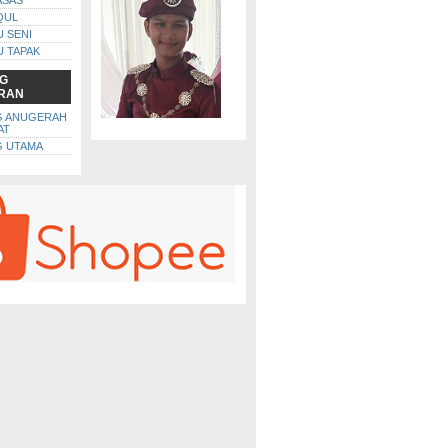
ASAS
QUL
U SENI
U TAPAK
G
RAN
G ANUGERAH
AT
 UTAMA