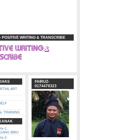
- POSITIVE WRITING & TRANSCRIBE
 KHAS
FAIRUZ-
0174479323
ARTIAL ART
SELF
L TRAINING
 KANAK
Ke-1:
GGANG BIRU
Ke-2: