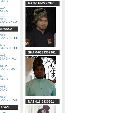
GGANG
NAN-016-2227946
Ke-3:
GGANG
Ke-4:
GGANG UNGU
 DEWASA
Ke-1:
GGANG PUTIH
Ke-2:
GGANG PUTIH
SHAM-0139307961
Ke-3:
GGANG HIJAU
Ke-4:
GGANG HIJAU
Ke-5:
GGANG
Ke-6:
GGANG
Ke-7:
GGANG HITAM
NAZ-016-9830501
 ASAS