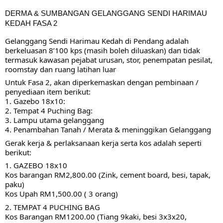
DERMA & SUMBANGAN GELANGGANG SENDI HARIMAU 
KEDAH FASA 2
Gelanggang Sendi Harimau Kedah di Pendang adalah 
berkeluasan 8’100 kps (masih boleh diluaskan) dan tidak 
termasuk kawasan pejabat urusan, stor, penempatan pesilat, 
roomstay dan ruang latihan luar
Untuk Fasa 2, akan diperkemaskan dengan pembinaan / 
penyediaan item berikut:
1. Gazebo 18x10:
2. Tempat 4 Puching Bag:
3. Lampu utama gelanggang
4. Penambahan Tanah / Merata & meninggikan Gelanggang
Gerak kerja & perlaksanaan kerja serta kos adalah seperti 
berikut:
1. GAZEBO 18x10
Kos barangan RM2,800.00 (Zink, cement board, besi, tapak, 
paku)
Kos Upah RM1,500.00 ( 3 orang)
2. TEMPAT 4 PUCHING BAG
Kos Barangan RM1200.00 (Tiang 9kaki, besi 3x3x20, 