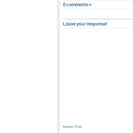
0 comments »
Leave your response!
Newer Post