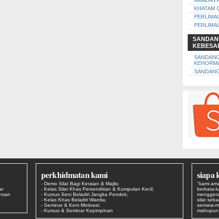
AMALAN 
KHATAM 
PERLIMA
PERLIMA
SANDAN
KEBESA
SANDAN
KEHORM
SANDANG
perkhidmatan kami
siapa 
- Demo Silat Bagi Keraian & Majlis;
"kami ama
ar
- Kelas Silat Khas Persendirian & Kumpulan Kecil;
berkata-
Ehsan
- Kursus Seni Beladiri Jangka Pendek;
menggera
- Kelas Khas Beladiri Wanita;
silat seb
- Seminar & Kem Motivasi;
semata-m
- Kursus & Seminar Kepimpinan
mahupun s