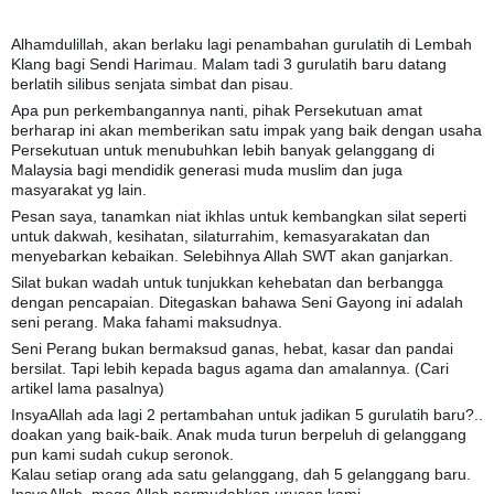
Alhamdulillah, akan berlaku lagi penambahan gurulatih di Lembah
Klang bagi Sendi Harimau. Malam tadi 3 gurulatih baru datang
berlatih silibus senjata simbat dan pisau.
Apa pun perkembangannya nanti, pihak Persekutuan amat
berharap ini akan memberikan satu impak yang baik dengan usaha
Persekutuan untuk menubuhkan lebih banyak gelanggang di
Malaysia bagi mendidik generasi muda muslim dan juga
masyarakat yg lain.
Pesan saya, tanamkan niat ikhlas untuk kembangkan silat seperti
untuk dakwah, kesihatan, silaturrahim, kemasyarakatan dan
menyebarkan kebaikan. Selebihnya Allah SWT akan ganjarkan.
Silat bukan wadah untuk tunjukkan kehebatan dan berbangga
dengan pencapaian. Ditegaskan bahawa Seni Gayong ini adalah
seni perang. Maka fahami maksudnya.
Seni Perang bukan bermaksud ganas, hebat, kasar dan pandai
bersilat. Tapi lebih kepada bagus agama dan amalannya. (Cari
artikel lama pasalnya)
InsyaAllah ada lagi 2 pertambahan untuk jadikan 5 gurulatih baru?..
doakan yang baik-baik. Anak muda turun berpeluh di gelanggang
pun kami sudah cukup seronok.
Kalau setiap orang ada satu gelanggang, dah 5 gelanggang baru.