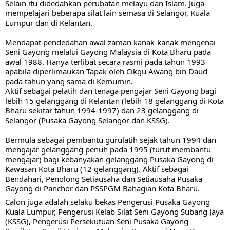
Selain itu didedahkan perubatan melayu dan Islam. Juga 
mempelajari beberapa silat lain semasa di Selangor, Kuala 
Lumpur dan di Kelantan.
Mendapat pendedahan awal zaman kanak-kanak mengenai 
Seni Gayong melalui Gayong Malaysia di Kota Bharu pada 
awal 1988. Hanya terlibat secara rasmi pada tahun 1993 
apabila diperlimaukan Tapak oleh Cikgu Awang bin Daud 
pada tahun yang sama di Kemumin.
Aktif sebagai pelatih dan tenaga pengajar Seni Gayong bagi 
lebih 15 gelanggang di Kelantan (lebih 18 gelanggang di Kota 
Bharu sekitar tahun 1994-1997) dan 23 gelanggang di 
Selangor (Pusaka Gayong Selangor dan KSSG). 
Bermula sebagai pembantu gurulatih sejak tahun 1994 dan 
mengajar gelanggang penuh pada 1995 (turut membantu 
mengajar) bagi kebanyakan gelanggang Pusaka Gayong di 
Kawasan Kota Bharu (12 gelanggang). Aktif sebagai 
Bendahari, Penolong Setiausaha dan Setiausaha Pusaka 
Gayong di Panchor dan PSSPGM Bahagian Kota Bharu. 
Calon juga adalah selaku bekas Pengerusi Pusaka Gayong 
Kuala Lumpur, Pengerusi Kelab Silat Seni Gayong Subang Jaya 
(KSSG), Pengerusi Persekutuan Seni Pusaka Gayong 