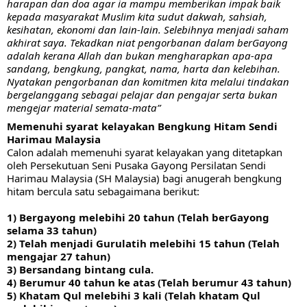
harapan dan doa agar ia mampu memberikan impak baik 
kepada masyarakat Muslim kita sudut dakwah, sahsiah, 
kesihatan, ekonomi dan lain-lain. Selebihnya menjadi saham 
akhirat saya. Tekadkan niat pengorbanan dalam berGayong 
adalah kerana Allah dan bukan mengharapkan apa-apa 
sandang, bengkung, pangkat, nama, harta dan kelebihan. 
Nyatakan pengorbanan dan komitmen kita melalui tindakan 
bergelanggang sebagai pelajar dan pengajar serta bukan 
mengejar material semata-mata”
Memenuhi syarat kelayakan Bengkung Hitam Sendi 
Harimau Malaysia
Calon adalah memenuhi syarat kelayakan yang ditetapkan 
oleh Persekutuan Seni Pusaka Gayong Persilatan Sendi 
Harimau Malaysia (SH Malaysia) bagi anugerah bengkung 
hitam bercula satu sebagaimana berikut:
1) Bergayong melebihi 20 tahun (Telah berGayong 
selama 33 tahun)
2) Telah menjadi Gurulatih melebihi 15 tahun (Telah 
mengajar 27 tahun)
3) Bersandang bintang cula.
4) Berumur 40 tahun ke atas (Telah berumur 43 tahun)
5) Khatam Qul melebihi 3 kali (Telah khatam Qul 