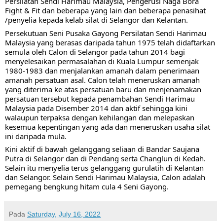
Persilatan Sendi Harimau Malaysia, Pengerusi Naga Bora 
Fight & Fit dan beberapa yang lain dan beberapa penasihat 
/penyelia kepada kelab silat di Selangor dan Kelantan.
Persekutuan Seni Pusaka Gayong Persilatan Sendi Harimau 
Malaysia yang berasas daripada tahun 1975 telah didaftarkan 
semula oleh Calon di Selangor pada tahun 2014 bagi 
menyelesaikan permasalahan di Kuala Lumpur semenjak 
1980-1983 dan menjalankan amanah dalam penerimaan 
amanah persatuan asal. Calon telah meneruskan amanah 
yang diterima ke atas persatuan baru dan menjenamakan 
persatuan tersebut kepada penambahan Sendi Harimau 
Malaysia pada Disember 2014 dan aktif sehingga kini 
walaupun terpaksa dengan kehilangan dan melepaskan 
kesemua kepentingan yang ada dan meneruskan usaha silat 
ini daripada mula.
Kini aktif di bawah gelanggang seliaan di Bandar Saujana 
Putra di Selangor dan di Pendang serta Changlun di Kedah. 
Selain itu menyelia terus gelanggang gurulatih di Kelantan 
dan Selangor. Selain Sendi Harimau Malaysia, Calon adalah 
pemegang bengkung hitam cula 4 Seni Gayong.
Pada
Saturday, July 16, 2022