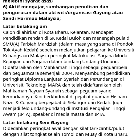
melebihi syarat asas)
6) Aktif mengajar, sumbangan penulisan dan 
pengurusan dalam aktiviti/organisasi Gayong atau 
Sendi Harimau Malaysia;
Latar belakang am
Calon dilahirkan di Kota Bharu, Kelantan. Mendapat 
Pendidikan rendah di SK Kedai Buloh dan menengah pula di 
SMU(A) Tarbiah Mardziah (dalam masa yang sama di Pondok 
Tok Ayah Kedah) sebelum melanjutkan pelajaran ke Universiti 
Kebangsaan Malaysia peringkat Matrikulasi, Sarjana Muda 
Kepujian dan Sarjana dalam bindang Undang-Undang. 
Didaftaraikan oleh Mahkamah Tinggi sebagai peguambela 
dan peguamcara semenjak 2004. Menyambung pendidikan 
peringkat Diploma Lanjutan Syariah dan Perundangan di 
Univerisiti Teknologi MARA dan telah didaftaraikan oleh 
Mahkamah Rayuan Syariah sebagai peguam syarie 
kemudiannya. Kini berkhidmat di pejabat guaman Hisham 
Nazir & Co yang berpejabat di Selangor dan Kedah. Juga 
menjadi felo undang-undang di Institusi Pengajian Tinggi 
Awam (IPTA), speaker di media massa dan IPTA.
Latar belakang Seni Gayong
Didedahkan peringkat awal dengan silat tari/cantik/pulut 
dengan silat tongkat selain Tomoi dan Muay di Kota Bharu. 