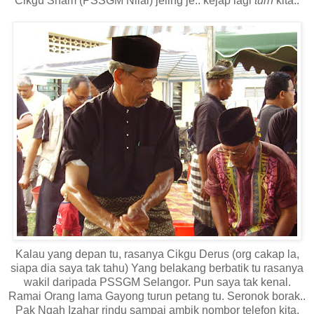
Cikgu Sham (PSSGM Nilai) jeling je.. kejap lagi
turn
kita..
Kalau yang depan tu, rasanya Cikgu Derus (org cakap la,
siapa dia saya tak tahu) Yang belakang berbatik tu rasanya
wakil daripada PSSGM Selangor. Pun saya tak kenal.
Ramai Orang lama Gayong turun petang tu. Seronok borak..
Pak Ngah Izahar rindu sampai ambik nombor telefon kita.