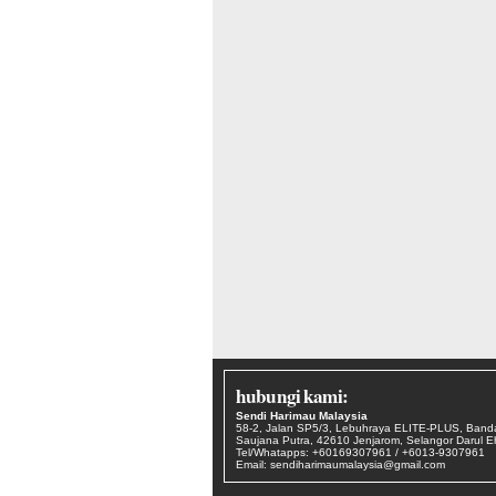
hubungi kami:
Sendi Harimau Malaysia
58-2, Jalan SP5/3, Lebuhraya ELITE-PLUS, Band
Saujana Putra, 42610 Jenjarom, Selangor Darul 
Tel/Whatapps: +60169307961 / +6013-9307961
Email: sendiharimaumalaysia@gmail.com