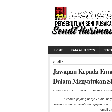
HOME
KATA ALUAN 2022
PENT
email »
Jawapan Kepada Emai
Dalam Menyatukan Si
SUNDAY, AUGUST 16, 2009
LEAVE A COMM
.......Sesama gayung banyak blaku pe
mahupun wujud pertubuhan gayung baru.
email d