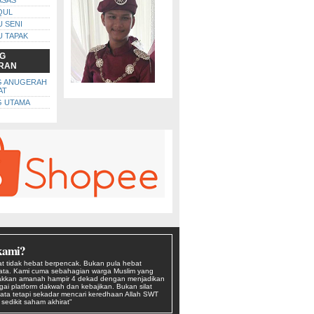
ASAS
QUL
U SENI
U TAPAK
G
RAN
G ANUGERAH
AT
 UTAMA
kami?
t tidak hebat berpencak. Bukan pula hebat
kata. Kami cuma sebahagian warga Muslim yang
kkan amanah hampir 4 dekad dengan menjadikan
agai platform dakwah dan kebajikan. Bukan silat
ata tetapi sekadar mencari keredhaan Allah SWT
edikit saham akhirat"