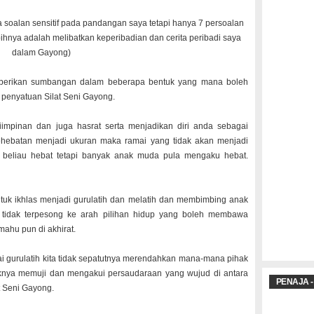
soalan sensitif pada pandangan saya tetapi hanya 7 persoalan
hnya adalah melibatkan keperibadian dan cerita peribadi saya
dalam Gayong)
erikan sumbangan dalam beberapa bentuk yang mana boleh
enyatuan Silat Seni Gayong.
iimpinan dan juga hasrat serta menjadikan diri anda sebagai
kehebatan menjadi ukuran maka ramai yang tidak akan menjadi
n beliau hebat tetapi banyak anak muda pula mengaku hebat.
ntuk ikhlas menjadi gurulatih dan melatih dan membimbing anak
 tidak terpesong ke arah pilihan hidup yang boleh membawa
hu pun di akhirat.
gurulatih kita tidak sepatutnya merendahkan mana-mana pihak
iknya memuji dan mengakui persaudaraan yang wujud di antara
PENAJA -
t Seni Gayong.