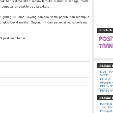
dak harus dinyatakan secara terbuka mahupun sebagai modal
perpecahan tidak terus dijarakkan.
awat guru-guru lama Gayong samada sama pertubuhan mahupun
gkin bakal melihat Gayong ini dari persepsi yang berlainan.
PENAJA 
WT pasti membantu.
SILIBUS
KIDS - M
CAMP
COMBAT
WOMEN 
DEFENSE
PERSONA
SILIBUS
Peringkat 
TALIPIN
Peringkat 