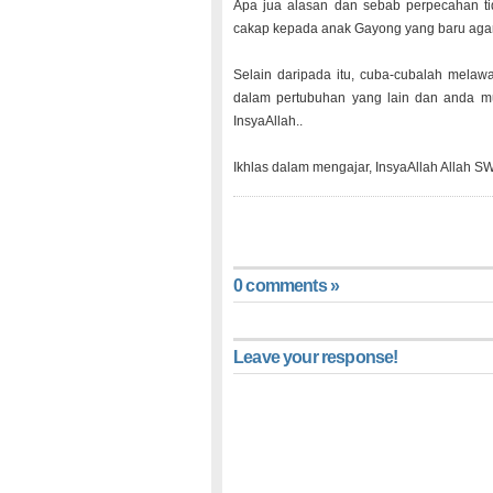
Apa jua alasan dan sebab perpecahan ti
cakap kepada anak Gayong yang baru agar 
Selain daripada itu, cuba-cubalah mel
dalam pertubuhan yang lain dan anda mun
InsyaAllah..
Ikhlas dalam mengajar, InsyaAllah Allah S
0 comments »
Leave your response!