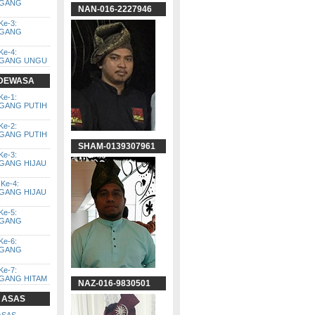
GGANG
NAN-016-2227946
Ke-3:
GGANG
Ke-4:
GGANG UNGU
 DEWASA
Ke-1:
GGANG PUTIH
Ke-2:
GGANG PUTIH
SHAM-0139307961
Ke-3:
GGANG HIJAU
Ke-4:
GGANG HIJAU
Ke-5:
GGANG
Ke-6:
GGANG
Ke-7:
GGANG HITAM
NAZ-016-9830501
 ASAS