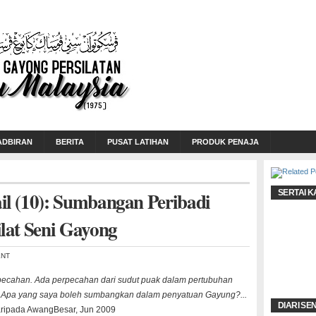
ADBIRAN
BERITA
PUSAT LATIHAN
PRODUK PENAJA
l (10): Sumbangan Peribadi
SERTAI K
lat Seni Gayong
ENT
rpecahan. Ada perpecahan dari sudut puak dalam pertubuhan
 Apa yang saya boleh sumbangkan dalam penyatuan Gayung?...
DIARI SE
aripada AwangBesar, Jun 2009