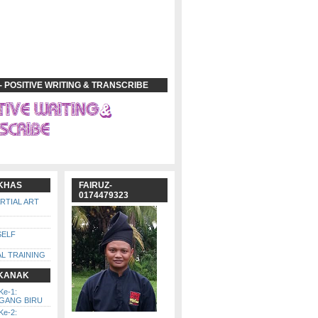
- POSITIVE WRITING & TRANSCRIBE
 KHAS
FAIRUZ-
0174479323
ARTIAL ART
SELF
L TRAINING
 KANAK
Ke-1:
GGANG BIRU
Ke-2: