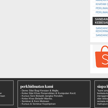
AMALAN 
KHATAM 
PERLIMA
PERLIMA
SANDAN
KEBESA
SANDAN
KEHORM
SANDANG
perkhidmatan kami
siapa 
- Demo Silat Bagi Keraian & Majlis;
"kami ama
ar
- Kelas Silat Khas Persendirian & Kumpulan Kecil;
berkata-
Ehsan
- Kursus Seni Beladiri Jangka Pendek;
menggera
- Kelas Khas Beladiri Wanita;
silat seb
- Seminar & Kem Motivasi;
semata-m
- Kursus & Seminar Kepimpinan
mahupun s